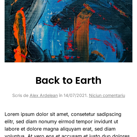
Back to Earth
la
Scris de
Alex Ardelean
în
14/07/2021
.
Niciun comentariu
Back
to
Earth
Lorem ipsum dolor sit amet, consetetur sadipscing
elitr, sed diam nonumy eirmod tempor invidunt ut
labore et dolore magna aliquyam erat, sed diam
voluptua. At vero eos et accusam et justo duo dolores