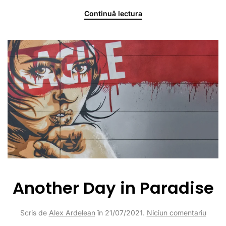
Continuă lectura
Another Day in Paradise
la
Scris de
Alex Ardelean
în
21/07/2021
.
Niciun comentariu
Anoth