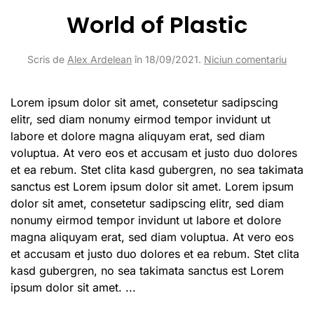
World of Plastic
la
Scris de
Alex Ardelean
în
18/09/2021
.
Niciun comentariu
World
of
Plasti
Lorem ipsum dolor sit amet, consetetur sadipscing
elitr, sed diam nonumy eirmod tempor invidunt ut
labore et dolore magna aliquyam erat, sed diam
voluptua. At vero eos et accusam et justo duo dolores
et ea rebum. Stet clita kasd gubergren, no sea takimata
sanctus est Lorem ipsum dolor sit amet. Lorem ipsum
dolor sit amet, consetetur sadipscing elitr, sed diam
nonumy eirmod tempor invidunt ut labore et dolore
magna aliquyam erat, sed diam voluptua. At vero eos
et accusam et justo duo dolores et ea rebum. Stet clita
kasd gubergren, no sea takimata sanctus est Lorem
ipsum dolor sit amet. ...